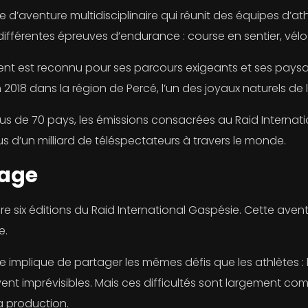
 d’aventure multidisciplinaire qui réunit des équipes d’athl
différentes épreuves d’endurance : course en sentier, vél
t est reconnu pour ses parcours exigeants et ses paysage
 2018 dans la région de Percé, l’un des joyaux naturels de
s de 70 pays, les émissions consacrées au Raid Internation
 d’un milliard de téléspectateurs à travers le monde.
nage
uire six éditions du Raid International Gaspésie. Cette av
e.
re implique de partager les mêmes défis que les athlètes 
nt imprévisibles. Mais ces difficultés sont largement co
la production.