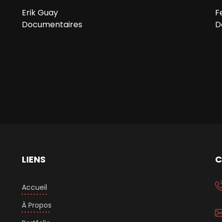
Erik Guay
F
Documentaires
D
LIENS
C
Accueil
À Propos